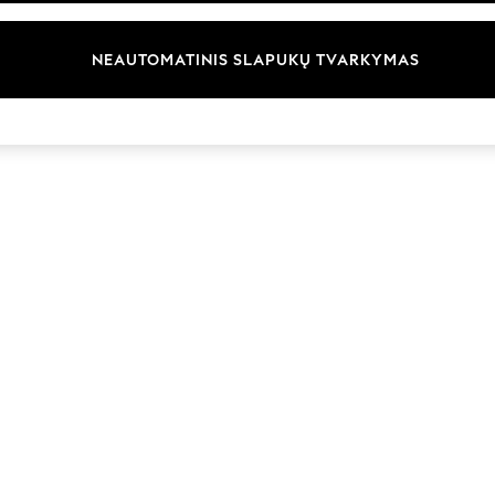
Prekių ženklai
NEAUTOMATINIS SLAPUKŲ TVARKYMAS
© 2026 „Next Germany GmbH“. Visos teisės saugomos.