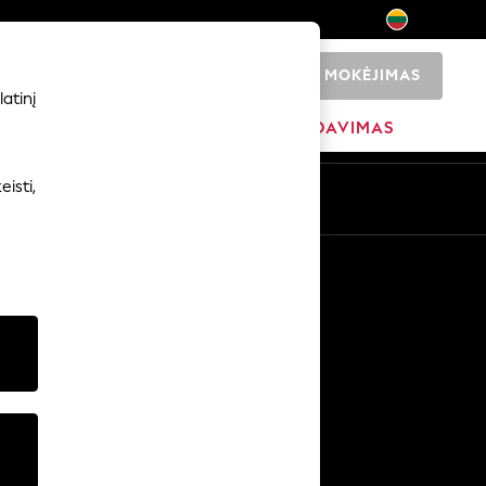
MOKĖJIMAS
0
atinį
ADŽIA
PREKIŲ ŽENKLAI
IŠPARDAVIMAS
isti,
Kitos paslaugos
Žiniasklaida ir spauda
Įmonė
NEXT karjeros