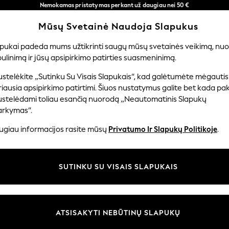
Nemokamas pristatymas perkant už daugiau nei 50 €
per 3–5 darbo dienas*
Mūsų Svetainė Naudoja Slapukus
Dabar galite apsipirkti lietuvių kalba!
Mūsų socialiniai tinklai
apukai padeda mums užtikrinti saugų mūsų svetainės veikimą, nuol
ulinimą ir jūsų apsipirkimo patirties suasmeninimą.
ERNIUKAMS
KŪDIKIAMS
MOTERYS
VYRAI
PR
stelėkite „Sutinku Su Visais Slapukais“, kad galėtumėte mėgautis
iausia apsipirkimo patirtimi. Šiuos nustatymus galite bet kada pake
ustelėdami toliau esančią nuorodą „Neautomatinis Slapukų
arkymas“.
ir teisinė informacija
Skyriai
ugiau informacijos rasite mūsų
Privatumo Ir Slapukų Politikoje
.
 slapukų politika
Moterų
uostatos
Vyrams
SUTINKU SU VISAIS SLAPUKAIS
u tvarkyti slapukus
Berniukams
iepimų ir įvertinimų politika
Mergaitės
Pradžia
ATSISAKYTI NEBŪTINŲ SLAPUKŲ
Kūdikis