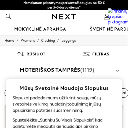
Nemokamas pristatymas perkant už daugiau nei 50 €
per 3–5 darbo dienas*
Dabar galite apsipirkti lietuvių kalba!
0
MOKYKLINĖ APRANGA
ŠVENTINĖ PAR
/
/
/
Home
Womens
Clothing
Leggings
SCHOOLWEAR
All Boys Schoolwear
Shoes
RŪŠIUOTI
FILTRAS
Trousers
Shorts
MOTERIŠKOS TAMPRĖS
(1119)
Shirts
Polo Shirts
Sweatshirts & Jumpers
Coats & Jackets
Apsipirkti pagal kategoriją
Mūsų Svetainė Naudoja Slapukus
Underwear
Prekių Ženklai
Sportinė Apranga
Atsitiktinis
Džinsai
Top And Legging Set
Tamprės
Cardigan And Legging Set
Socks
Slapukai padeda mums užtikrinti saugų mūsų
Multipacks
svetainės veikimą, nuolatinį tobulinimą ir jūsų
All Boys Sport & Swimwear
apsipirkimo patirties suasmeninimą.
Trainers & Pumps
Swimwear
Spustelėkite „Sutinku Su Visais Slapukais“, kad
Tops
galėtumėte mėgautis geriausia apsipirkimo