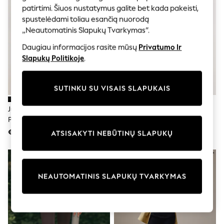
Shorts
patirtimi. Šiuos nustatymus galite bet kada pakeisti,
Joggers
spustelėdami toliau esančią nuorodą
adidas
„Neautomatinis Slapukų Tvarkymas“.
Nike
All Girls Schoolwear
Daugiau informacijos rasite mūsų
Privatumo Ir
Shoes
Slapukų Politikoje
.
Dresses
Trousers
Skirts
Shirts
SUTINKU SU VISAIS SLAPUKAIS
Polo Shirts
Sweatshirts
Juoda - Viso Ilgio Tamprės 2
Juoda - Viso Ilgio Tamprės 5
Cardigans
Pakuotė
Pakuotė
Coats & Jackets
€20
€50
ATSISAKYTI NEBŪTINŲ SLAPUKŲ
Underwear
Socks & Tights
Multipacks
All Girls Sports & Swimwear
Trainers & Pumps
NEAUTOMATINIS SLAPUKŲ TVARKYMAS
Swimwear
Tops
Leggings
Shorts
Joggers