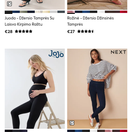
Dresses
Flip Flops
Sliders
Juoda - Džersio Tamprės Su
Rožinė - Džersio Džinsinės
Jumpsuits & Playsuits
Laisvo Kirpimo Raštu
Tamprės
Linen Collection
Sandals
€28
€27
Shorts
Trousers
Sun Hats & Caps
Tops & T-Shirts
Sunglasses
Men's Holiday Shop
All Swimwear
Accessories
Bags & Luggage
Footwear
Hats
Linen Collection
Loafers
Polo Shirts
Sandals & Flipflops
Shirts
Shorts
Sunglasses