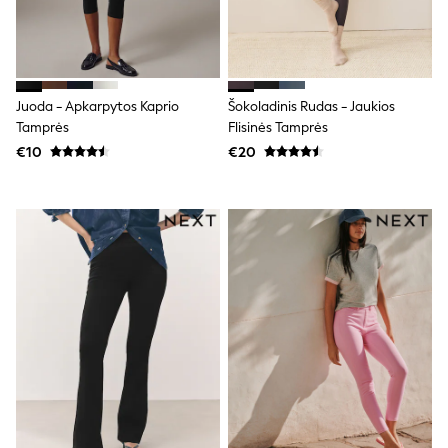
Clarks
Start Rite
Smiggle
Eastpak
All Accessories
All Bags & Backpacks
Juoda - Apkarpytos Kaprio
Šokoladinis Rudas - Jaukios
Girls Bags
Tamprės
Flisinės Tamprės
Boys Bags
€10
€20
Lunchbags
Drink Bottles
Stationery
Jumpers
Polo Shirts
T-Shirts
Bags
Blouses
Shirts
Polo Shirts
HOLIDAY SHOP
Women's Holiday Shop
All Swimwear
All Beachwear
Bags & Accessories
Beach Dresses & Kaftans