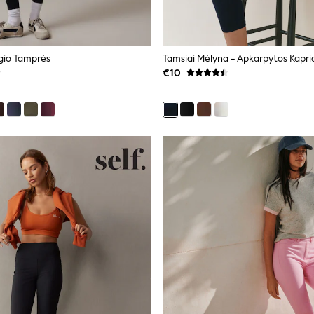
lgio Tamprės
Tamsiai Mėlyna - Apkarpytos Kapr
€10