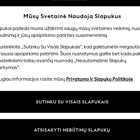
Dabar galite apsipirkti lietuvių kalba!
Greičiau ir saugiau,
Mūsų Svetainė Naudoja Slapukus
atsiskaitymas naudojantis „Mokėjimas per banką“
apukai padeda mums užtikrinti saugų mūsų svetainės veikimą, nuol
ulinimą ir jūsų apsipirkimo patirties suasmeninimą.
ERNIUKAMS
KŪDIKIAMS
MOTERYS
VYRAI
PR
stelėkite „Sutinku Su Visais Slapukais“, kad galėtumėte mėgautis
iausia apsipirkimo patirtimi. Šiuos nustatymus galite bet kada pake
ustelėdami toliau esančią nuorodą „Neautomatinis Slapukų
MOTERIŠKOS TAMPRĖS
(1129)
arkymas“.
ugiau informacijos rasite mūsų
Privatumo Ir Slapukų Politikoje
.
a įprasto ir aptempto kirpimo, itin stilingos ir patogios. Madingi marginti
. Pasiruoškite kasdienei dienai su juodomis tamprėmis arba išlikite papras
Apsipirkti pagal kategoriją
SUTINKU SU VISAIS SLAPUKAIS
ų Ženklai
Sportinė Apranga
Atsitiktinis
Džinsai
Dirb
t
Tamprės
Cardigan And Legging Set
Sportinės Palaidinė
Kategorija
Prekių ženklas
Spalva
ATSISAKYTI NEBŪTINŲ SLAPUKŲ