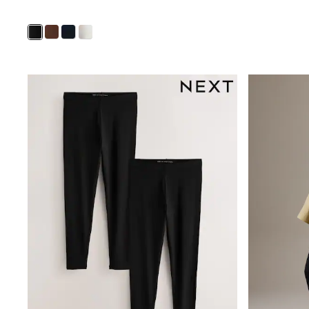
Joggers
adidas
Nike
Shop All
Shoes
Coats & Jackets
Bags & Accessories
Shirts
Polo Shirts
Shop all
Shoes
Coats & Jackets
Bags
Polo Shirts
Blue
Black
White
Grey
Green
Red
All Branded Schoolwear
adidas
Nike
Hype