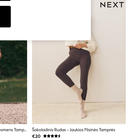
Šokoladinis Rudas - Self. Aukšto Juosmens Tamprės
Šokoladinis Rudas - Jaukios Flisinės Tamprės
€20