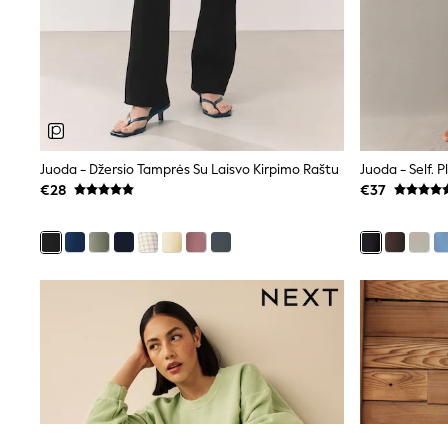
Beach Dresses & Kaftans
Dresses
Flip Flops
Sliders
Jumpsuits & Playsuits
Linen Collection
Sandals
Shorts
Trousers
Juoda - Džersio Tamprės Su Laisvo Kirpimo Raštu
Juoda - Self. 
Sun Hats & Caps
€28
€37
Tops & T-Shirts
Sunglasses
Men's Holiday Shop
All Swimwear
Accessories
Bags & Luggage
Footwear
Hats
Linen Collection
Loafers
Polo Shirts
Sandals & Flipflops
Shirts
Shorts