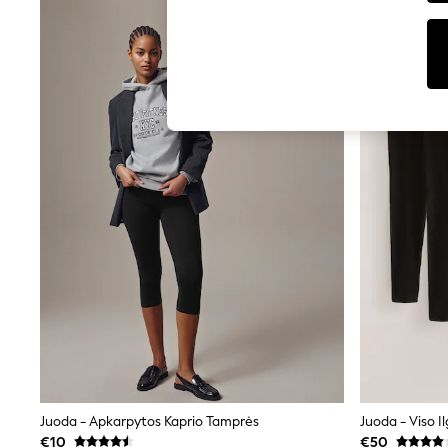
Tops
Shorts
Joggers
adidas
Nike
All Girls Schoolwear
Shoes
Dresses
Trousers
Skirts
Shirts
Polo Shirts
Sweatshirts
Cardigans
Coats & Jackets
Underwear
Socks & Tights
Multipacks
All Girls Sports & Swimwear
Trainers & Pumps
Swimwear
Tops
Leggings
Juoda - Apkarpytos Kaprio Tamprės
Juoda - Viso I
Shorts
€10
€50