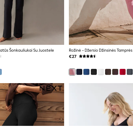
Platūs Šonkauliukai Su Juostele
Rožinė - Džersio Džinsinės Tamprės
€27