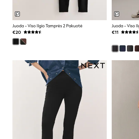
Clarks
Start Rite
Smiggle
Eastpak
Juoda - Viso Ilgio Tamprės 2 Pakuotė
Juoda - Viso I
All Accessories
€20
€11
All Bags & Backpacks
Girls Bags
Boys Bags
Lunchbags
Drink Bottles
Stationery
Jumpers
Polo Shirts
T-Shirts
Bags
Blouses
Shirts
Polo Shirts
HOLIDAY SHOP
Women's Holiday Shop
All Swimwear
All Beachwear
Bags & Accessories