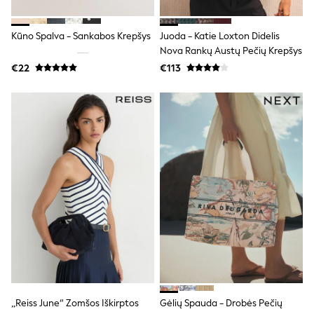
T-Shirts
Vests
Kūno Spalva - Sankabos Krepšys
Juoda - Katie Loxton Didelis
Boys Holiday Shop
Nova Rankų Austų Pečių Krepšys
All swimwear
Ponchos & Toweling sets
€22
€113
Sun Hats & Caps
Polo Shirts
Rash Vests
Sandals & Sliders
Shirts
Shorts
Sunglasses
Sunsafe Swimwear
Swimshorts
Tops & T-Shirts
Girls Holiday Shop
All swimwear
Beach Dresses & Kaftans
Dresses
Sun Hats & Caps
Jumpsuits & Playsuits
Rash Vests
„Reiss June“ Zomšos Iškirptos
Gėlių Spauda - Drobės Pečių
Sandals & Sliders