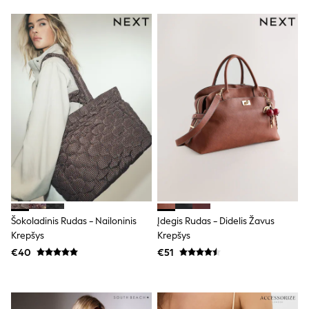
Trending: Clogs
Toy Story
THE SET
50 - 92cm
98 - 110cm
116 - 134cm
140 - 174cm
All Clothing
T-Shirts
Dresses
Shorts & Skirts
Coats & Jackets
Sweatshirts & Hoodies
Knitwear
Sets & Outfits
Tops
Nightwear & Pyjamas
Šokoladinis Rudas - Nailoninis
Įdegis Rudas - Didelis Žavus
Trousers & Leggings
Krepšys
Krepšys
Shirts & Blouses
€40
€51
Swimwear
Jeans
Jumpsuits & Playsuits
Multipacks