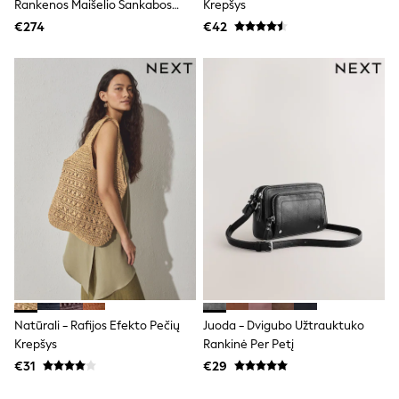
Rankenos Maišelio Sankabos
Krepšys
Shorts
Skirts
Krepšys
€274
€42
Sunglasses
Sunsafe Swimwear
Swimsuits
Tops & T-Shirts
Baby Holiday Shop
Baby Travel Accessories
All Accessories
Beach Bags
Luggage
Beach Towels
Birkenstock
Crocs
Havaianas
Pour Moi
Rayban
Skechers
Trousers
Natūrali - Rafijos Efekto Pečių
Juoda - Dvigubo Užtrauktuko
GIRLS
Krepšys
Rankinė Per Petį
New In
New in from Next
€31
€29
New In
Trending: Top & Short Sets