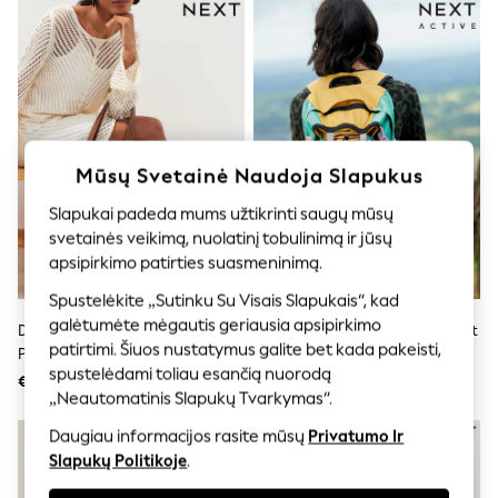
Shorts
Joggers
adidas
Nike
All Girls Schoolwear
Shoes
Dresses
Trousers
Mūsų Svetainė Naudoja Slapukus
Skirts
Shirts
Slapukai padeda mums užtikrinti saugų mūsų
Polo Shirts
Sweatshirts
svetainės veikimą, nuolatinį tobulinimą ir jūsų
Cardigans
apsipirkimo patirties suasmeninimą.
Coats & Jackets
Spustelėkite „Sutinku Su Visais Slapukais“, kad
Underwear
Socks & Tights
galėtumėte mėgautis geriausia apsipirkimo
Daugiaspalvis Dryžuotas -
Oranžinė Spalvų Blokada - „Next
Multipacks
patirtimi. Šiuos nustatymus galite bet kada pakeisti,
Paplūdimio Krepšys
Active Sports“ 30L Žygio Krepšys
All Girls Sports & Swimwear
spustelėdami toliau esančią nuorodą
Su Vandeniui Atspariu Užvalkalu
€18
€61
Trainers & Pumps
„Neautomatinis Slapukų Tvarkymas“.
Swimwear
Tops
Daugiau informacijos rasite mūsų
Privatumo Ir
Leggings
Slapukų Politikoje
.
Shorts
Joggers