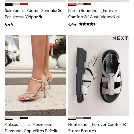
Dresses
Šokoladinis Rudas - Sandalai Su
Koralų Raudona - „Forever
Shorts
Skirts
Pasukamu Vidpadžiu
Comfort®“ Austi Vidpadžiai
Sandals & Sliders
Sandalai
€44
€44
Rash Vests
Sun Safe Swimwear
Sun Hats & Caps
All Footwear
New In
Boots
Half Sizes
Slippers
Trainers
Wellies
Wide Fit
Shoes
All Underwear
New In
Nighties
Pyjamas
Robes
Auksas - „Linzi Mesmerize
Neutralus - „Forever Comfort®“
Socks & Tights
All Bags & Accessories
Diamond“ Papuoštas Dirželiu
Storos Basutės