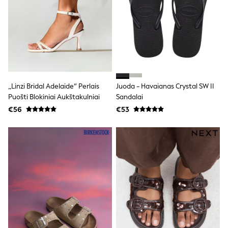
Clarks
Start Rite
Smiggle
Eastpak
All Accessories
All Bags & Backpacks
Girls Bags
Boys Bags
Lunchbags
„Linzi Bridal Adelaide“ Perlais
Juoda - Havaianas Crystal SW II
Drink Bottles
Puošti Blokiniai Aukštakulniai
Sandalai
Stationery
Jumpers
€56
€53
Polo Shirts
T-Shirts
Bags
Blouses
Shirts
Polo Shirts
GIRLS
New In
New in from Next
New In
Trending: Top & Short Sets
Trending: Clogs