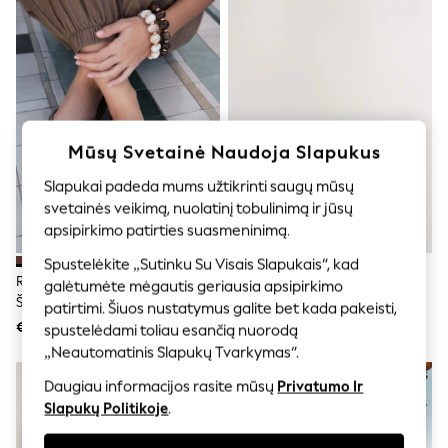
Shorts
Joggers
adidas
Nike
All Girls Schoolwear
Shoes
Dresses
Trousers
Mūsų Svetainė Naudoja Slapukus
Skirts
Shirts
Slapukai padeda mums užtikrinti saugų mūsų
Polo Shirts
svetainės veikimą, nuolatinį tobulinimą ir jūsų
Sweatshirts
apsipirkimo patirties suasmeninimą.
Cardigans
Coats & Jackets
Spustelėkite „Sutinku Su Visais Slapukais“, kad
Underwear
Ruda - „Havaianas Square“
Natūrali - „Forever Comfort®“
galėtumėte mėgautis geriausia apsipirkimo
Socks & Tights
Šlepetės
Austi Vidpadžiai Sandalai
patirtimi. Šiuos nustatymus galite bet kada pakeisti,
Multipacks
€40
€44
All Girls Sports & Swimwear
spustelėdami toliau esančią nuorodą
Trainers & Pumps
„Neautomatinis Slapukų Tvarkymas“.
Swimwear
Tops
Daugiau informacijos rasite mūsų
Privatumo Ir
Leggings
Slapukų Politikoje
.
Shorts
Joggers