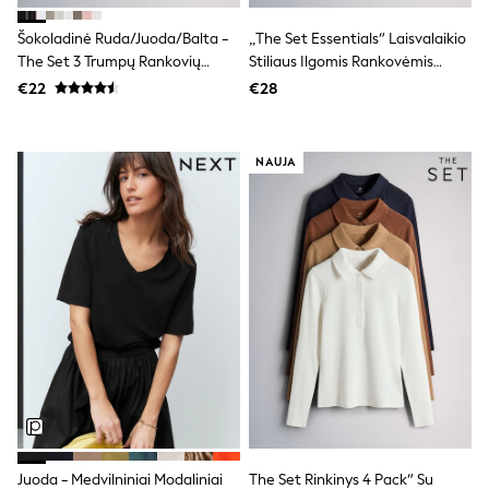
Shorts
Skirts
Šokoladinė Ruda/juoda/balta -
„The Set Essentials“ Laisvalaikio
Sunglasses
The Set 3 Trumpų Rankovių
Stiliaus Ilgomis Rankovėmis
Sunsafe Swimwear
Briaunoti Marškinėliai
Marškinėlių Rinkinys 5 Pakuotė
€22
€28
Swimsuits
Tops & T-Shirts
Baby Holiday Shop
Baby Travel Accessories
NAUJA
All Accessories
Beach Bags
Luggage
Beach Towels
Birkenstock
Crocs
Havaianas
Pour Moi
Rayban
Skechers
Trousers
GIRLS
New In
New in from Next
New In
Juoda - Medvilniniai Modaliniai
The Set Rinkinys 4 Pack“ Su
Trending: Top & Short Sets