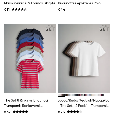
Marškinėliai Su V Formos Iškirpte
Briaunotais Apykaklės Polo
Trending: Clogs
Marškinėliais
Toy Story
€11
€44
THE SET
50 - 92cm
98 - 110cm
116 - 134cm
140 - 174cm
All Clothing
T-Shirts
Dresses
Shorts & Skirts
Coats & Jackets
Sweatshirts & Hoodies
Knitwear
Sets & Outfits
Tops
Nightwear & Pyjamas
Trousers & Leggings
Shirts & Blouses
Swimwear
The Set 8 Rinkinys Briaunoti
Juoda/Ruda/Neutrali/Nuoga/Balta
Jeans
Jumpsuits & Playsuits
Trumpomis Rankovėmis
- The Set „ 5 Pack“ – Trumpomis
Multipacks
Marškinėliai
Rankovėmis, Apvalia Kaklo
€37
€26