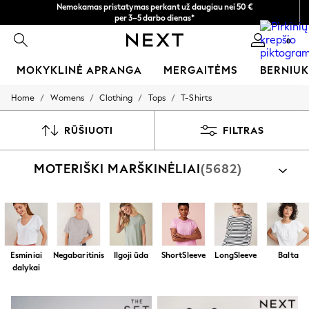
Greičiau ir saugiau,
per 3–5 darbo dienas*
atsiskaitymas naudojantis „Mokėjimas per banką“
Dabar galite apsipirkti lietuvių kalba!
0
MOKYKLINĖ APRANGA
MERGAITĖMS
BERNIU
/
/
/
/
Home
Womens
Clothing
Tops
T-Shirts
SCHOOLWEAR
All Boys Schoolwear
Shoes
RŪŠIUOTI
FILTRAS
Trousers
Shorts
MOTERIŠKI MARŠKINĖLIAI
(5682)
Shirts
Polo Shirts
Sweatshirts & Jumpers
Coats & Jackets
Underwear
Socks
Multipacks
Esminiai
Negabaritinis
Ilgoji ūda
ShortSleeve
LongSleeve
Balta
All Boys Sport & Swimwear
dalykai
Trainers & Pumps
Swimwear
Tops