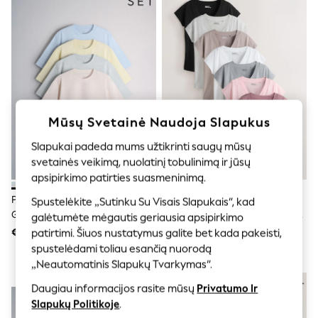
Shorts
Joggers
adidas
Nike
All Girls Schoolwear
Shoes
Dresses
Trousers
Skirts
Mūsų Svetainė Naudoja Slapukus
Shirts
Polo Shirts
Slapukai padeda mums užtikrinti saugų mūsų
Sweatshirts
svetainės veikimą, nuolatinį tobulinimą ir jūsų
Cardigans
apsipirkimo patirties suasmeninimą.
Coats & Jackets
Underwear
Pastelinė Mėlyna / Žalia /
Juoda/Pilka/Rožinė - 7
Spustelėkite „Sutinku Su Visais Slapukais“, kad
Socks & Tights
Geltona Rožinė - The Set 4
Marškinėlių Su V Formos Iškirpte
galėtumėte mėgautis geriausia apsipirkimo
Multipacks
Pakuotė – Sunkiasvoriai
Ir Kepuraite Ant Rankovių
€37
€55
All Girls Sports & Swimwear
patirtimi. Šiuos nustatymus galite bet kada pakeisti,
Trumpomis Rankovėmis
Pakuotė
Trainers & Pumps
spustelėdami toliau esančią nuorodą
Marškinėliai
Swimwear
„Neautomatinis Slapukų Tvarkymas“.
Tops
NAUJA
NAUJA
Leggings
Daugiau informacijos rasite mūsų
Privatumo Ir
Shorts
Slapukų Politikoje
.
Joggers