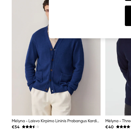
Tops
Shorts
Joggers
adidas
Nike
All Girls Schoolwear
Shoes
Dresses
Trousers
Skirts
Shirts
Polo Shirts
Sweatshirts
Cardigans
Coats & Jackets
Underwear
Socks & Tights
Multipacks
All Girls Sports & Swimwear
Trainers & Pumps
Swimwear
Tops
Mėlyna - Laisvo Kirpimo Lininis Prabangus Kardiganas
Leggings
€54
€40
Shorts