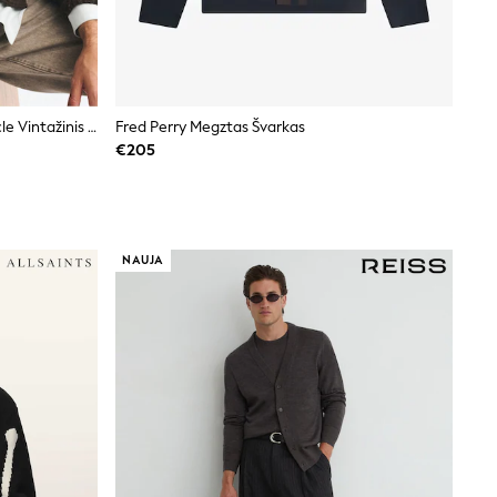
Ruda - „Abercrombie & Fitch“ Boucle Vintažinis Kardiganas
Fred Perry Megztas Švarkas
€205
NAUJA