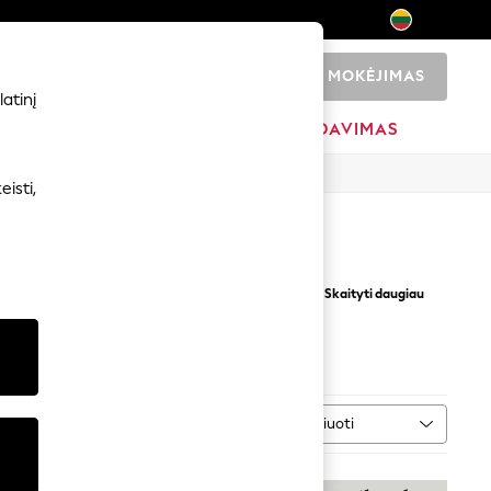
MOKĖJIMAS
0
atinį
ADŽIA
PREKIŲ ŽENKLAI
IŠPARDAVIMAS
isti,
erankoviu stiliumi. Ši skoninga kolekcija,
+ Skaityti daugiau
šalikais
bei jaukiomis
kepurėmis-pirštinėmis
.
Rūšiuoti
tipas
DAUGIAU