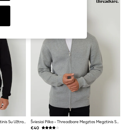
Juoda - Threadbare Megztas Megztinis Su Užtrauktuku Ir Piltuvėlio Formos Kaklu
Šviesiai Pilka - Threadbare Megztas Megztinis Su Užtrauktuku Ir Piltuvėlio Formos Kaklu
€40