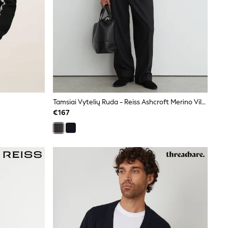
Tamsiai Vytelių Ruda - Reiss Ashcroft Merino Vilnos V Formos Kaklo Megztinis
€167