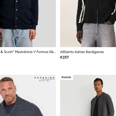
Mėlyna - „Lyle & Scott“ Medvilninis V Formos Iškirptės Megztinis
AllSaints Adrian Kardiganas
€237
NAUJA