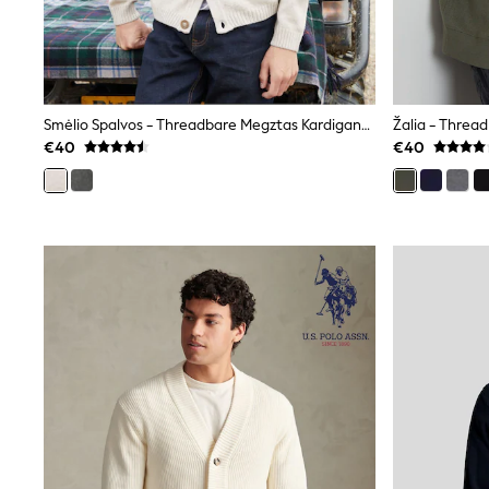
Beach Dresses & Kaftans
Dresses
Flip Flops
Sliders
Jumpsuits & Playsuits
Linen Collection
Smėlio Spalvos - Threadbare Megztas Kardiganas Su Uždėtinėmis Kišenėmis Ir Sagomis
Sandals
€40
€40
Shorts
Trousers
Sun Hats & Caps
Tops & T-Shirts
Sunglasses
Men's Holiday Shop
All Swimwear
Accessories
Bags & Luggage
Footwear
Hats
Linen Collection
Loafers
Polo Shirts
Sandals & Flipflops
Shirts
Shorts