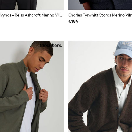
Karinis Jūrų Laivynas - Reiss Ashcroft Merino Vilnos V Formos Kaklo Megztinis
€184