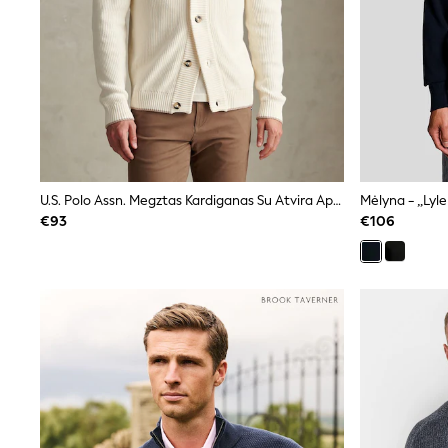
Sunglasses
T-Shirts
Vests
Boys Holiday Shop
All swimwear
Ponchos & Toweling sets
Sun Hats & Caps
Polo Shirts
Rash Vests
Sandals & Sliders
U.S. Polo Assn. Megztas Kardiganas Su Atvira Apykakle
Shirts
€93
€106
Shorts
Sunglasses
Sunsafe Swimwear
Swimshorts
Tops & T-Shirts
Girls Holiday Shop
All swimwear
Beach Dresses & Kaftans
Dresses
Sun Hats & Caps
Jumpsuits & Playsuits
Rash Vests