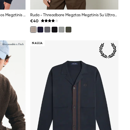
Charles Tyrwhitt Storas Merino Vilnos Megztinis Su Skara Ir Kaklu
Ruda - Threadbare Megztas Megztinis Su Užtrauktuku Ir Piltuvėlio Formos Kaklu
€40
NAUJA