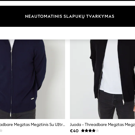
NEAUTOMATINIS SLAPUKŲ TVARKYMAS
Mėlyna - Threadbare Megztas Megztinis Su Užtrauktuku Ir Piltuvėlio Formos Kaklu
€40