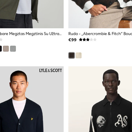
Žalia - Threadbare Megztas Megztinis Su Užtrauktuku Ir Piltuvėlio Formos Kaklu
€99