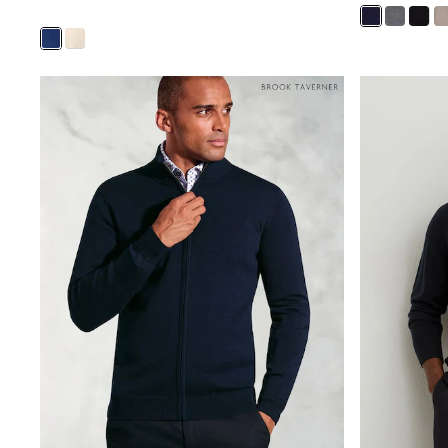
Joggers
adidas
Nike
Shop All
Shoes
Coats & Jackets
Bags & Accessories
Shirts
Polo Shirts
Shop all
Shoes
Coats & Jackets
Bags
Polo Shirts
Blue
Black
White
Grey
Green
Red
All Branded Schoolwear
adidas
Nike
Hype