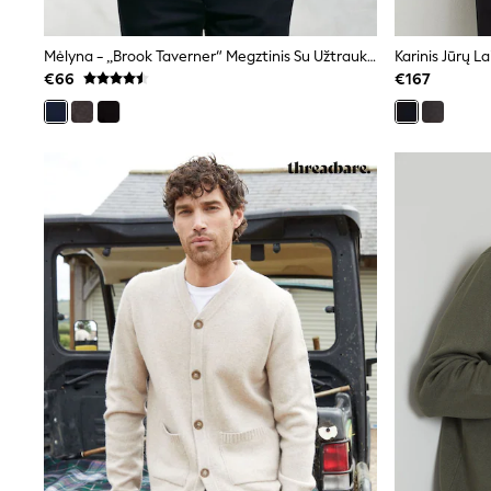
Clarks
Start Rite
Mėlyna - „Brook Taverner“ Megztinis Su Užtrauktuku
Smiggle
€66
€167
Eastpak
All Accessories
All Bags & Backpacks
Girls Bags
Boys Bags
Lunchbags
Drink Bottles
Stationery
Jumpers
Polo Shirts
T-Shirts
Bags
Blouses
Shirts
Polo Shirts
HOLIDAY SHOP
Women's Holiday Shop
All Swimwear
All Beachwear
Bags & Accessories