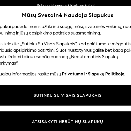
Dabar galite apsipirkti lietuvių kalba!
Greičiau ir saugiau,
Mūsų Svetainė Naudoja Slapukus
atsiskaitymas naudojantis „Mokėjimas per banką“
apukai padeda mums užtikrinti saugų mūsų svetainės veikimą, nuol
ulinimą ir jūsų apsipirkimo patirties suasmeninimą.
ERNIUKAMS
KŪDIKIAMS
MOTERYS
VYRAI
PR
stelėkite „Sutinku Su Visais Slapukais“, kad galėtumėte mėgautis
iausia apsipirkimo patirtimi. Šiuos nustatymus galite bet kada pake
ustelėdami toliau esančią nuorodą „Neautomatinis Slapukų
VYRIŠKI MEGZTINIAI
(210)
arkymas“.
ugiau informacijos rasite mūsų
Privatumo Ir Slapukų Politikoje
.
trauktuką minkštais medvilniniais kardiganais arba suteikite žavesio su b
sų megztų drabužių portfelio papildymu, bet ir puikiai derės su
kašmyro 
Juoda
Mėlyna
SUTINKU SU VISAIS SLAPUKAIS
Prekių ženklas
Spalva
Dydžio 
ATSISAKYTI NEBŪTINŲ SLAPUKŲ