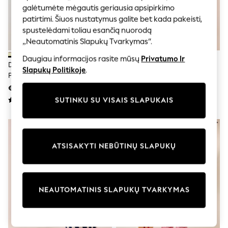
Shorts
galėtumėte mėgautis geriausia apsipirkimo
Joggers
patirtimi. Šiuos nustatymus galite bet kada pakeisti,
adidas
spustelėdami toliau esančią nuorodą
Nike
All Girls Schoolwear
„Neautomatinis Slapukų Tvarkymas“.
Shoes
Daugiau informacijos rasite mūsų
Privatumo Ir
Dresses
Daugiafunkcis - Sportinės
Žalia Katė - Trumpų Rankovių
Slapukų Politikoje
.
Trousers
Palaidinės Ir Sportinių Kelnių
Marškinėlių Ir Cilindro Formos
Skirts
Komplektas (0mėn.–3metai)
Kelnių Komplektas (3mėn. 7m.)
€49 - €52
€17 - €23
Shirts
Polo Shirts
SUTINKU SU VISAIS SLAPUKAIS
Sweatshirts
Cardigans
Coats & Jackets
Underwear
ATSISAKYTI NEBŪTINŲ SLAPUKŲ
Socks & Tights
Multipacks
All Girls Sports & Swimwear
Trainers & Pumps
Swimwear
NEAUTOMATINIS SLAPUKŲ TVARKYMAS
Tops
Leggings
Shorts
Joggers