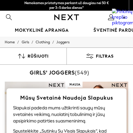
Nemokamas pristatymas perkant už daugiau nei 50 €
per 3–5 darbo dienas*
Dabar galite apsipirkti lietuvių kalba!
0
MOKYKLINĖ APRANGA
ŠVENTINĖ PAR
/
/
/
Home
Girls
Clothing
Joggers
SCHOOLWEAR
All Boys Schoolwear
Shoes
RŪŠIUOTI
FILTRAS
Trousers
Shorts
GIRLS' JOGGERS
(549)
Shirts
Polo Shirts
Sweatshirts & Jumpers
NAUJA
Coats & Jackets
Underwear
Mūsų Svetainė Naudoja Slapukus
Socks
Multipacks
Slapukai padeda mums užtikrinti saugų mūsų
All Boys Sport & Swimwear
svetainės veikimą, nuolatinį tobulinimą ir jūsų
Trainers & Pumps
apsipirkimo patirties suasmeninimą.
Swimwear
Tops
Spustelėkite „Sutinku Su Visais Slapukais“, kad