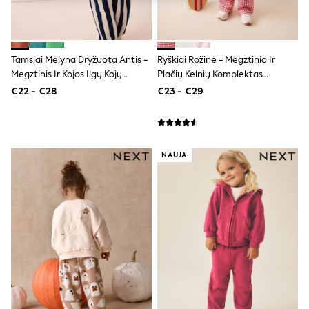
adidas
Nike
Shop All
Shoes
Tamsiai Mėlyna Dryžuota Antis -
Ryškiai Rožinė - Megztinio Ir
Coats & Jackets
Megztinis Ir Kojos Ilgų Kojų
Plačių Kelnių Komplektas
Bags & Accessories
Shirts
Komplektas (3mėn.–7metai)
(3mėn.–7metai)
€22 - €28
€23 - €29
Polo Shirts
Shop all
Shoes
Coats & Jackets
Bags
NAUJA
Polo Shirts
Blue
Black
White
Grey
Green
Red
All Branded Schoolwear
adidas
Nike
Hype