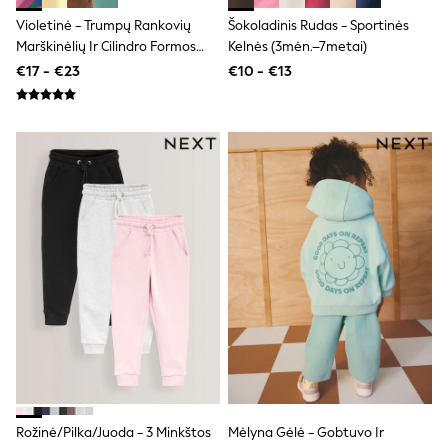
Dresses
Violetinė - Trumpų Rankovių
Šokoladinis Rudas - Sportinės
Flip Flops
Marškinėlių Ir Cilindro Formos
Kelnės (3mėn.–7metai)
Sliders
Jumpsuits & Playsuits
Kelnių Komplektas (3mėn. 7m.)
€17 - €23
€10 - €13
Linen Collection
Sandals
Shorts
Trousers
Sun Hats & Caps
Tops & T-Shirts
Sunglasses
Men's Holiday Shop
All Swimwear
Accessories
Bags & Luggage
Footwear
Hats
Linen Collection
Loafers
Polo Shirts
Sandals & Flipflops
Shirts
Shorts
Rožinė/Pilka/Juoda - 3 Minkštos
Mėlyna Gėlė - Gobtuvo Ir
Sunglasses