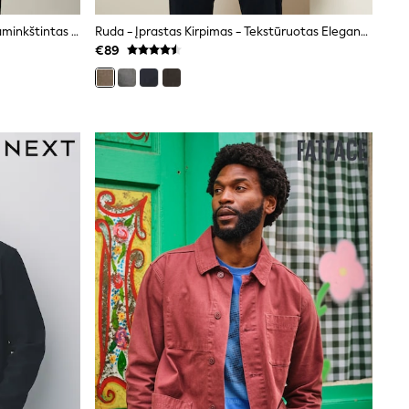
Tamsiai Mėlyna - Dušui Atsparus Paminkštintas Piltuvėlio Formos Kaklo Švarkas
Ruda - Įprastas Kirpimas - Tekstūruotas Elegantiškas Švarkas
€89