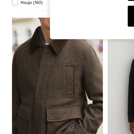
Tops
Departame
Nauja
(
160
)
Išpardavimas
(
1391
)
Shorts
s
Joggers
adidas
NAUJA
Nike
All Girls Schoolwear
Shoes
Dresses
Trousers
Skirts
Shirts
Polo Shirts
Sweatshirts
Cardigans
Coats & Jackets
Underwear
Socks & Tights
Multipacks
All Girls Sports & Swimwear
Trainers & Pumps
Swimwear
Tops
Leggings
Shorts