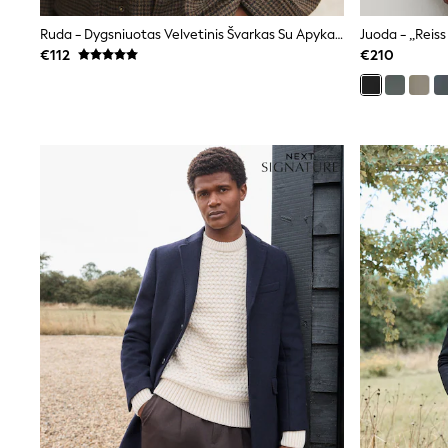
Joggers
adidas
Ruda - Dygsniuotas Velvetinis Švarkas Su Apykakle Ir Vilna
Nike
€112
€210
Shop All
Shoes
Coats & Jackets
Bags & Accessories
Shirts
Polo Shirts
Shop all
Shoes
Coats & Jackets
Bags
Polo Shirts
Blue
Black
White
Grey
Green
Red
All Branded Schoolwear
adidas
Nike
Hype