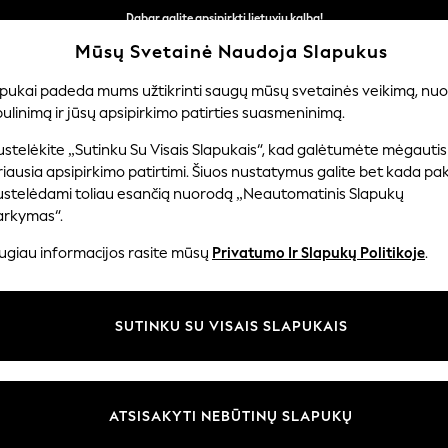
Dabar galite apsipirkti lietuvių kalba!
Greičiau ir saugiau,
Mūsų Svetainė Naudoja Slapukus
atsiskaitymas naudojantis „Mokėjimas per banką“
apukai padeda mums užtikrinti saugų mūsų svetainės veikimą, nuol
ulinimą ir jūsų apsipirkimo patirties suasmeninimą.
ERNIUKAMS
KŪDIKIAMS
MOTERYS
VYRAI
PR
stelėkite „Sutinku Su Visais Slapukais“, kad galėtumėte mėgautis
iausia apsipirkimo patirtimi. Šiuos nustatymus galite bet kada pake
ustelėdami toliau esančią nuorodą „Neautomatinis Slapukų
VYRIŠKI PALTAI IR STRIUKĖS
(3632)
arkymas“.
ugiau informacijos rasite mūsų
Privatumo Ir Slapukų Politikoje
.
esticinis elementas ir garderobo pagrindas, sukurtos taip, kad tarnautų ir 
ei švarkus; praktiški, vandeniui atsparūs paviršiai puikiai tinka pilkoms
Apsipirkti pagal kategoriją
Taip pat siūlome tokius žinomus prekės ženklus kaip „Barbour“ ir „Regatt
SUTINKU SU VISAIS SLAPUKAIS
sluoksnį čia.
Švarkai
Paltai
Vilnos
Marškiniai
Liemenės
Liemenės
Šachetai
Vilnos
Lietpaltis
Išmanus
ATSISAKYTI NEBŪTINŲ SLAPUKŲ