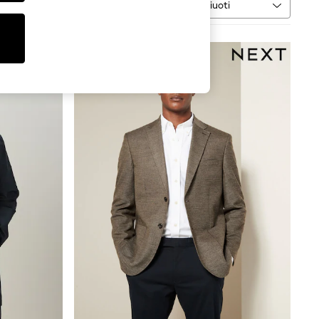
Rūšiuoti
ženklas
DAUGIAU