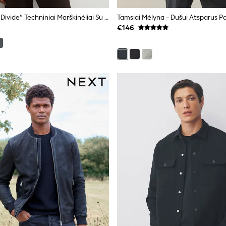
Juoda - „Reiss Divide“ Techniniai Marškinėliai Su Dviem Kišenėmis
€146