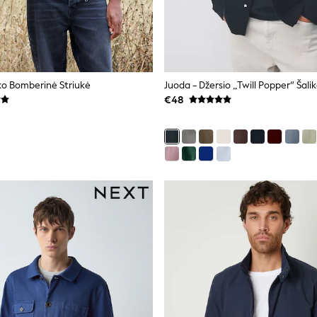
o Bomberinė Striukė
Juoda - Džersio „Twill Popper“ Šali
€48