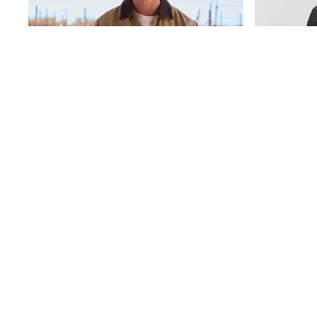
Sunglasses
T-Shirts
Vests
Boys Holiday Shop
All swimwear
Ponchos & Toweling sets
Sun Hats & Caps
Polo Shirts
Rash Vests
Sandals & Sliders
Shirts
Shorts
Sunglasses
Sunsafe Swimwear
Swimshorts
Tops & T-Shirts
Įdegis Rudas - Drobės Striukė Su Virvelės Apykakle
Girls Holiday Shop
€74
€34
All swimwear
Beach Dresses & Kaftans
Dresses
Sun Hats & Caps
Jumpsuits & Playsuits
Rash Vests