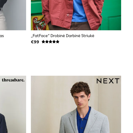
kas
„FatFace“ Drobinė Darbinė Striukė
€99