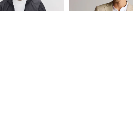
Juoda - „DryTech“ Lengva, Vandeniui Atspari, Sulankstoma Striukė
€89