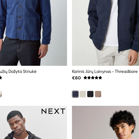
užių Dažyta Striukė
€60