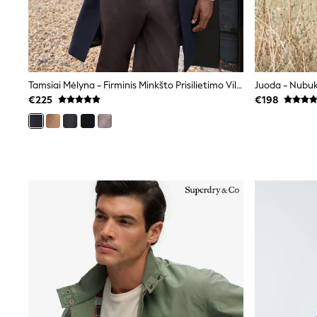
Clarks
Start Rite
Smiggle
Eastpak
All Accessories
All Bags & Backpacks
Tamsiai Mėlyna - Firminis Minkšto Prisilietimo Vilnos Turtingo Itališko Audinio Epsomo Paltas Su Kašmyru
Juoda - Nubuk
Girls Bags
€225
€198
Boys Bags
Lunchbags
Drink Bottles
Stationery
Jumpers
Polo Shirts
T-Shirts
Bags
Blouses
Shirts
Polo Shirts
HOLIDAY SHOP
Women's Holiday Shop
All Swimwear
All Beachwear
Bags & Accessories