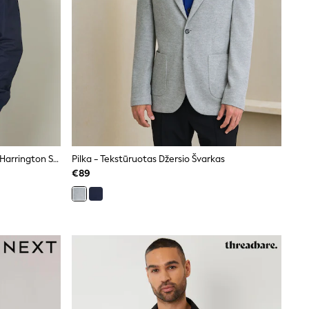
Karinis Jūrų Laivynas - Threadbare Harrington Striukė Su Užtrauktuku
Pilka - Tekstūruotas Džersio Švarkas
€89