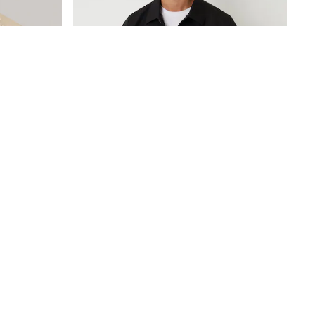
Neutralus - Įprastas Kirpimas - Lininis Blend Švarkas
Juoda - Threadbare, Dušui Atsparus Ilgas Lietpaltis
€66