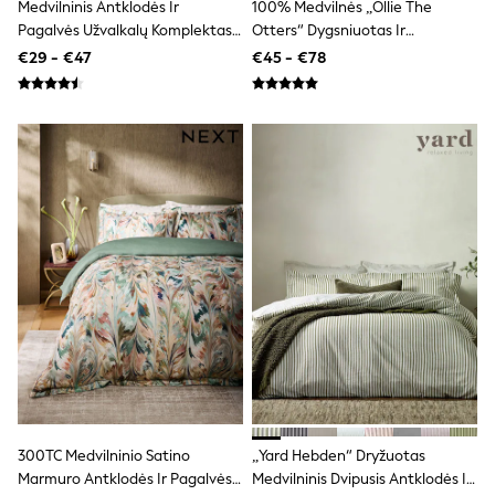
Medvilninis Antklodės Ir
100% Medvilnės „Ollie The
All Bags & Accessories
Pagalvės Užvalkalų Komplektas
Otters“ Dygsniuotas Ir
Bags
„Toy Story“
Siuvinėtas Patalynės
All Occasionwear
€29 - €47
€45 - €78
All Partywear
Komplektas
Wedding
Dresses
Shoes
Cardigans
Skirts
Denim Jackets
Raincoats
Waterproof
Shackets
Puddlesuits
Gilets
Fleeces
Teddy Borg
Puffers
Snowsuits
Shop all
Shop All
Disney
300TC Medvilninio Satino
„Yard Hebden“ Dryžuotas
Marvel
Marmuro Antklodės Ir Pagalvės
Medvilninis Dvipusis Antklodės Ir