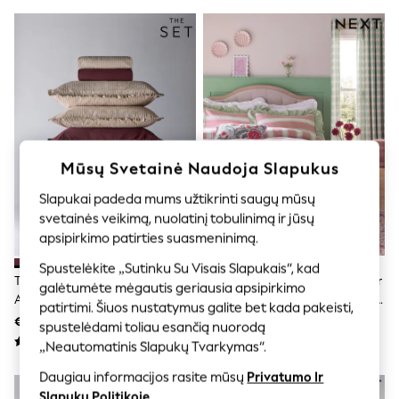
Shorts
Joggers
adidas
Nike
All Girls Schoolwear
Shoes
Dresses
Trousers
Skirts
Shirts
Mūsų Svetainė Naudoja Slapukus
Polo Shirts
Sweatshirts
Slapukai padeda mums užtikrinti saugų mūsų
Cardigans
svetainės veikimą, nuolatinį tobulinimą ir jūsų
Coats & Jackets
apsipirkimo patirties suasmeninimą.
Underwear
Socks & Tights
Spustelėkite „Sutinku Su Visais Slapukais“, kad
Multipacks
The Set 8 Piece Frill Duvet Cover
Šukuotos Medvilnės Antklodės Ir
galėtumėte mėgautis geriausia apsipirkimo
All Girls Sports & Swimwear
And Pillowcase Set With Fitted
Pagalvės Užvalkalų Komplektas
patirtimi. Šiuos nustatymus galite bet kada pakeisti,
Trainers & Pumps
Sheets
Su Klostėmis
€73 - €139
€51 - €85
Swimwear
spustelėdami toliau esančią nuorodą
Tops
„Neautomatinis Slapukų Tvarkymas“.
Leggings
Shorts
Daugiau informacijos rasite mūsų
Privatumo Ir
Joggers
Slapukų Politikoje
.