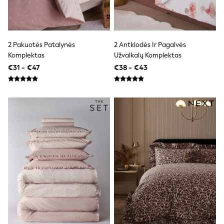
Trending: Clogs
Toy Story
THE SET
50 - 92cm
2 Pakuotės Patalynės
2 Antklodės Ir Pagalvės
98 - 110cm
116 - 134cm
Komplektas
Užvalkalų Komplektas
140 - 174cm
€31 - €47
€38 - €43
All Clothing
T-Shirts
Dresses
Shorts & Skirts
Coats & Jackets
Sweatshirts & Hoodies
Knitwear
Sets & Outfits
Tops
Nightwear & Pyjamas
Trousers & Leggings
Shirts & Blouses
Swimwear
Jeans
Jumpsuits & Playsuits
Multipacks