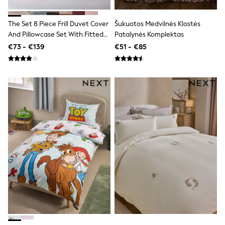
All Holiday Shop
Tops
Dresses
The Set 8 Piece Frill Duvet Cover
Šukuotos Medvilnės Klostės
Shorts
And Pillowcase Set With Fitted
Patalynės Komplektas
Skirts
Sheets
€73 - €139
€51 - €85
Sandals & Sliders
Rash Vests
Sun Safe Swimwear
Sun Hats & Caps
All Footwear
New In
Boots
Half Sizes
Slippers
Trainers
Wellies
Wide Fit
Shoes
All Underwear
New In
Nighties
Pyjamas
Robes
Socks & Tights